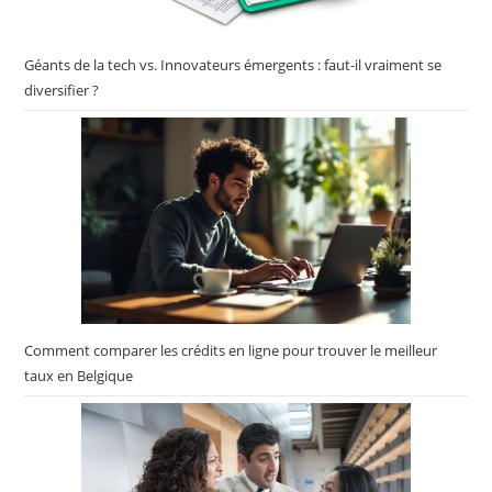
prise de courant : la
batterie lithium-ion de la
gamme Power X-Change
Géants de la tech vs. Innovateurs émergents : faut-il vraiment se
Einhell offre la liberté du
diversifier ?
sans-fil et peut etre
combinée avec tous les
autres appareils de la
gamme. La fonction de
démarrage progressif
préserve le moteur et la
batterie des surcharges...
Comment comparer les crédits en ligne pour trouver le meilleur
taux en Belgique