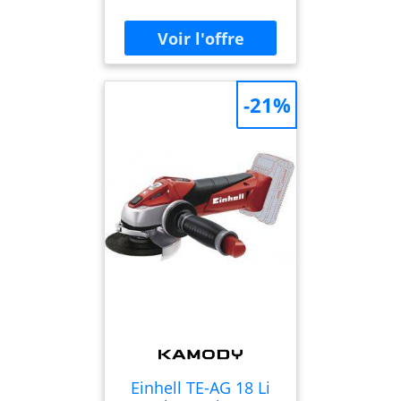
célèbre maison Williams &
Humbert et figure parmi
les meilleurs brandys de
Jerez espagnols. Depuis
son lancement en 1945, ce
brandy d'except Couleur :
-21%
acajou. Nez : Arômes
intenses et complexes de
raisins secs, de figues, de
vanille, de bois de chêne,
d'épices et de subtiles
notes de sherry. Bouche :
Doux, corsé et
exceptionnellement rond,
avec des notes de fruits
mûrs sucrés, de sherr
Einhell TE-AG 18 Li