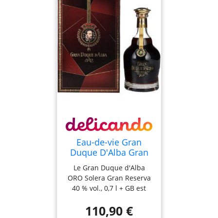
Eau-de-vie Gran
Duque D'Alba Gran
Duque d'Alba ORO
Le Gran Duque d'Alba
Solera Gran Reserva
ORO Solera Gran Reserva
40% Vol. 0,7l en
40 % vol., 0,7 l + GB est
boîte cadeau
considéré comme le
110,90 €
produit phare de la