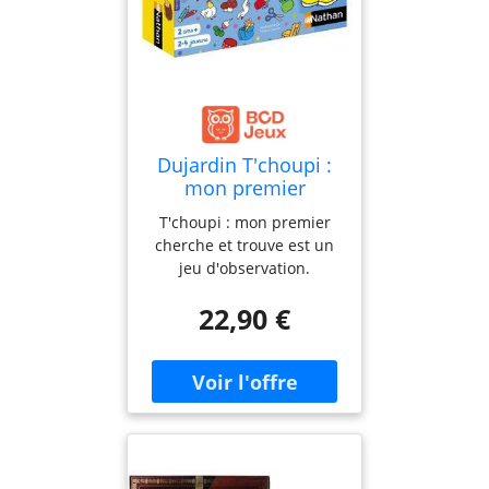
Dujardin T'choupi :
mon premier
cherche et trouve -
T'choupi : mon premier
Nathan
cherche et trouve est un
jeu d'observation.
Découvrez 9 scènes de la
22,90 €
vie quotidiennes qui
développent le langage.
Dès 2 ans.