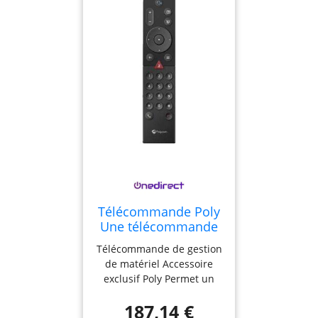
permettant l'EHS avec Poly
Wi-Fi bi-bande intégré
(2.4Ghz et 5Ghz).
Télécommande Poly
Une télécommande
permettant la
Télécommande de gestion
gestion à distance
de matériel Accessoire
de vos solutions.
exclusif Poly Permet un
ajustement simplifié des
187,14 €
paramètres audiovisuels