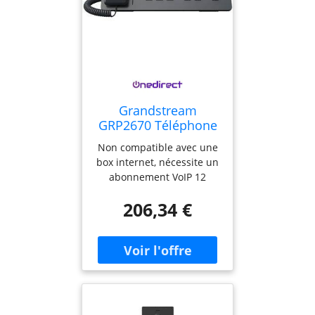
Grandstream
GRP2670 Téléphone
IP professionnel
Non compatible avec une
avec connectivité
box internet, nécessite un
WiFi, pouvant gérer
abonnement VoIP 12
jusqu'à 6 comptes
lignes, 6 comptes SIP
SIP et 12 lignes.
206,34 €
Écran tactile de 7 pouces
Haut-parleur full-duplex
avec audio HD Ports
Ethernet 2 Gb, PoE
Bluetooth Panneau avant
interchangeable pour la
personnalisation Prise RJ9
pour casque d'écoute