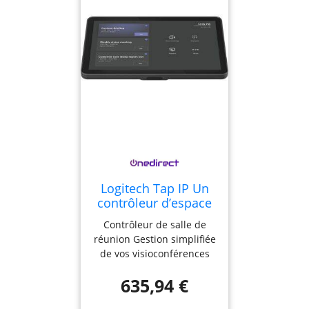
d’accéléromètre et de
lumière ambiante
Alimentation par câble
Ethernet Ports et
interfaces : Ethernet
10/100mbps, Wifi,
Bluetooth 5.0 Compatible
avec les solutions
Microsoft Teams, Zooms
rooms, Meetio et Robin
Logitech Tap IP Un
contrôleur d’espace
de réunion conçu
Contrôleur de salle de
pour gérer
réunion Gestion simplifiée
simplement vos
de vos visioconférences
visioconférences.
Large écran tactile LCD de
635,94 €
10’’ avec affichage couleur
Prise en charge du