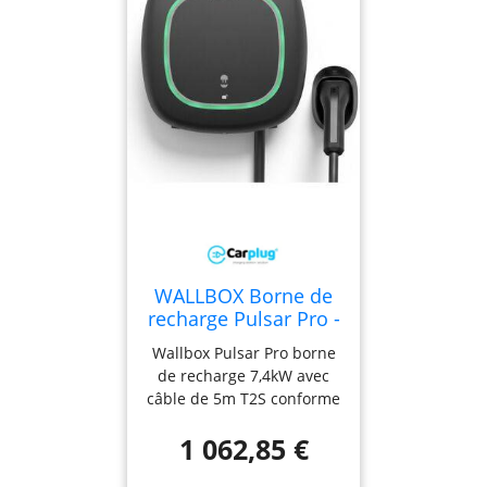
SSID/VLAN Installation
facile et évolutive Design
ultra-plat
(220×220×32,5mm) :
intégration discrète
WALLBOX Borne de
recharge Pulsar Pro -
câble 5m Type 2S -
Wallbox Pulsar Pro borne
1,4 à 7,4kW - RFID -
de recharge 7,4kW avec
WiFi & 4G - OCPP -
câble de 5m T2S conforme
pour parking
à la norme NFC-15100
d'entreprise
1 062,85 €
pour entreprises, espaces
partagés, bureaux et