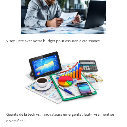
bonne santé bucco-
dentaire. Offrir cette
nourriture à votre chat,
c'est lui donner
l'opportunité de vivre une
vie saine et active.
Visez juste avec votre budget pour assurer la croissance
Disponibles en sacs
refermables pratiques,
vous pouvez choisir entre
plusieurs formats : 1,5 kg,
3 kg ou 7 kg. Faites le
choix de la qualité et du
bien-être pour votre chat
avec Virbac Veterinary
HPM Senior Neutered.
Formats disponibles
Virbac Veterinary HPM
Senior Neutered
Croquettes Chat – 1,5kg
Géants de la tech vs. Innovateurs émergents : faut-il vraiment se
Virbac Veterinary HPM
diversifier ?
Senior Neutered