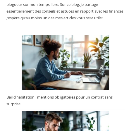
pattes. En outre, elles sont
blogueur sur mon temps libre. Sur ce blog, je partage
élaborées sans colorants
essentiellement des conseils et astuces en rapport avec les finances.
ni arômes artificiels,
J’espère qu’au moins un des mes articles vous sera utile!
respectant ainsi la santé
de votre animal. Les
ingrédients de ces
croquettes ont été
soigneusement
sélectionnés par des
vétérinaires
nutritionnistes, basés sur
des études scientifiques
solides, avec près de 40
publications à l'appui.
Elles répondent aux
besoins spécifiques des
Bail d’habitation : mentions obligatoires pour un contrat sans
chats stérilisés, en
surprise
soutenant leur mobilité,
leur santé rénale et
urinaire, tout en aidant à
contrôler les boules de
poils et à maintenir une